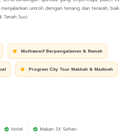
n menjalankan umroh dengan tenang dan terarah, baik
i Tanah Suci.
Muthawwif Berpengalaman & Ramah
bel
Program City Tour Makkah & Madinah
Hotel
Makan 3X Sehari