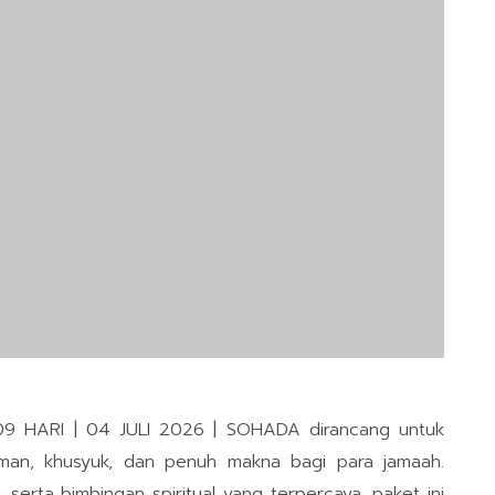
 HARI | 04 JULI 2026 | SOHADA dirancang untuk
an, khusyuk, dan penuh makna bagi para jamaah.
l, serta bimbingan spiritual yang terpercaya, paket ini