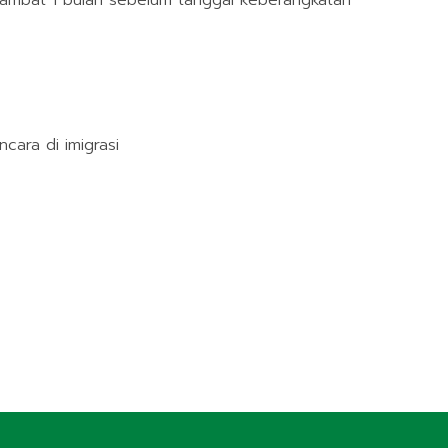
lambat 1 bulan sebelum tanggal keberangkatan
ara di imigrasi